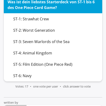
Was ist dein liebstes Starterdeck von ST-1 bis 6
des One Piece Card Game?
ST-1: Strawhat Crew
ST-2: Worst Generation
ST-3: Seven Warlords of the Sea
ST-4: Animal Kingdom
ST-5: Film Edition (One Piece Red)
ST-6: Navy
Votes: 17
one vote per user
click answer to vote
written by