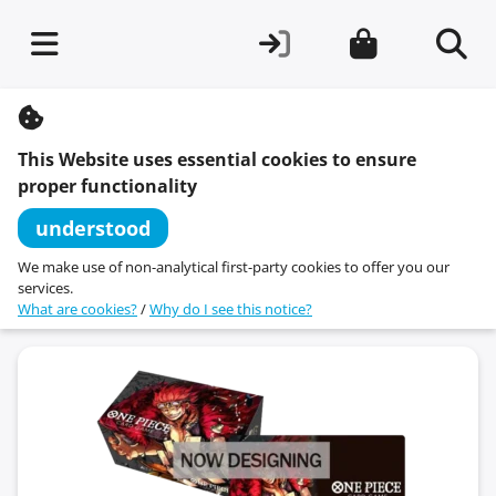
S
k
i
This Website uses essential cookies to ensure
p
t
proper functionality
o
c
understood
o
n
We make use of non-analytical first-party cookies to offer you our
t
services.
e
What are cookies?
/
Why do I see this notice?
n
t