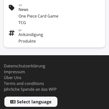
in
News
One Piece Card Game
TCG
w/
Ankündigung
Produkte
Datenschutzerklärung
Impressum
Über Uns
Terms and conditions
Jährliche Spende an das WFP
Select language