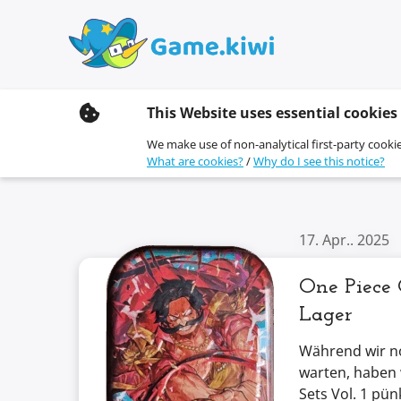
S
This Website uses essential cookies
k
i
We make use of non-analytical first-party cookie
p
What are cookies?
/
Why do I see this notice?
t
o
c
o
n
17. Apr.. 2025
t
e
n
One Piece 
t
Lager
Während wir no
warten, haben 
Sets Vol. 1 pünk