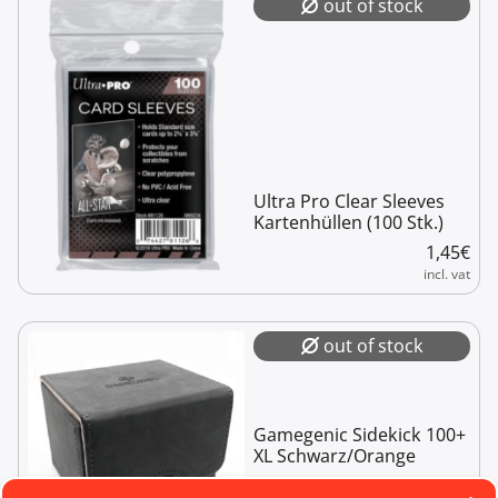
out of stock
Ultra Pro Clear Sleeves
Kartenhüllen (100 Stk.)
1,45
€
incl. vat
out of stock
Gamegenic Sidekick 100+
XL Schwarz/Orange
you save
16%
17,95
€