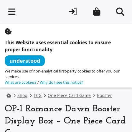
S
k
i
This Website uses essential cookies to ensure
p
t
proper functionality
o
c
understood
o
n
We make use of non-analytical first-party cookies to offer you our
t
services.
e
What are cookies?
/
Why do I see this notice?
n
t
Shop
TCG
One Piece Card Game
Booster
OP-1 Romance Dawn Booster
Display Box – One Piece Card