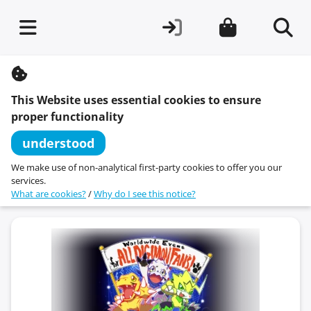
S
k
i
This Website uses essential cookies to ensure
p
t
proper functionality
o
c
understood
o
n
We make use of non-analytical first-party cookies to offer you our
t
services.
e
What are cookies?
/
Why do I see this notice?
n
t