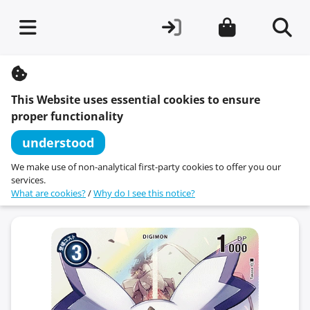
S
k
i
This Website uses essential cookies to ensure
p
t
proper functionality
o
c
understood
o
n
We make use of non-analytical first-party cookies to offer you our
t
services.
e
What are cookies?
/
Why do I see this notice?
n
t